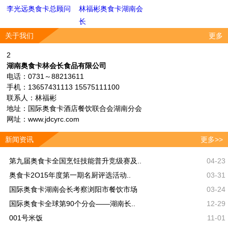
李光远奥食卡总顾问
林福彬奥食卡湖南会
长
关于我们
更多
2
湖南奥食卡林会长食品有限公司
电话：0731～88213611
手机：13657431113 15575111100
联系人：林福彬
地址：国际奥食卡酒店餐饮联合会湖南分会
网址：www.jdcyrc.com
新闻资讯
更多>>
第九届奥食卡全国烹饪技能普升竞级赛及..
04-23
奥食卡2O15年度第一期名厨评选活动..
03-31
国际奥食卡湖南会长考察浏阳市餐饮市场
03-24
国际奥食卡全球第90个分会——湖南长..
12-29
001号米饭
11-01