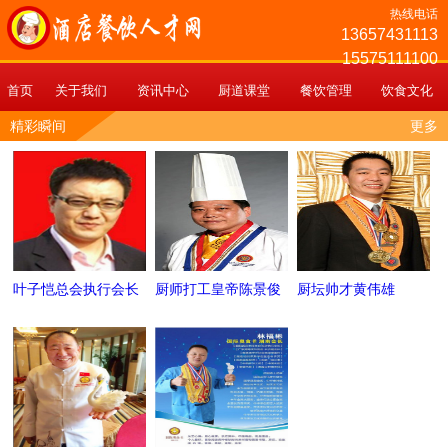
热线电话
13657431113
15575111100
首页
关于我们
资讯中心
厨道课堂
餐饮管理
饮食文化
精彩瞬间
更多
叶子恺总会执行会长
厨师打工皇帝陈景俊
厨坛帅才黄伟雄