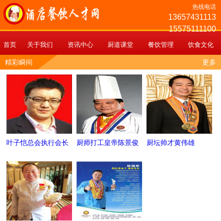
热线电话
13657431113
15575111100
首页
关于我们
资讯中心
厨道课堂
餐饮管理
饮食文化
精彩瞬间
更多
叶子恺总会执行会长
厨师打工皇帝陈景俊
厨坛帅才黄伟雄