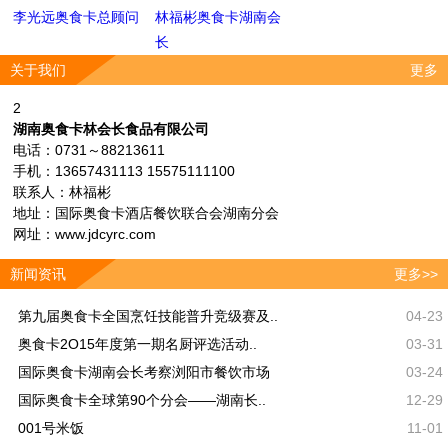
李光远奥食卡总顾问
林福彬奥食卡湖南会
长
关于我们
更多
2
湖南奥食卡林会长食品有限公司
电话：0731～88213611
手机：13657431113 15575111100
联系人：林福彬
地址：国际奥食卡酒店餐饮联合会湖南分会
网址：www.jdcyrc.com
新闻资讯
更多>>
第九届奥食卡全国烹饪技能普升竞级赛及..
04-23
奥食卡2O15年度第一期名厨评选活动..
03-31
国际奥食卡湖南会长考察浏阳市餐饮市场
03-24
国际奥食卡全球第90个分会——湖南长..
12-29
001号米饭
11-01