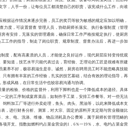
文字，人手一份，让每位员工都清楚自己的职责，该宪成什么工作，向谁
应根据运作情况来逐步完善，员工的奖罚等较为敏感的规定应加以明确，
查力度，可设置督查 管理人员，协助厨师长落实、执行备项制度（管理
数厨房有安排，无落实的管理通病，确保日常工作严格按规定执行，使厨房
员工工作的指导，制走了岗位职责、规章制度、督查办法后，再进一步加
制度，配有高素质的人员，才能使之良好运作，现代厨层应转变传统观
。要知道，技艺水平只能代表过去，育经验、乏理论的工匠是很难有所建
员素养不好，极容易滋生是非。诚然，厨房在聘用员工时不能忽略真技能
。只有拥有丰富的工作经验，扎实的技艺墓础，结合有效的理论指导，再
，形成风格，在日常生活中也较容易沟通与协调。
量的检验、价格的监督外，利用下脚料也是一个降低成本的递径。具体
过一定的工序制成宴席菜品，如制作手工菜，安排工作餐等。对一些无法
、饲料加工厂等进行外卖处理，鱼头、肉头、黑油等，以此来降低成本支
衡表，进行财务分析、测算，对大宗、固定的原料开支定期与营业额做比
料、水、电、洗涤、维修、物品消耗及办公费筹，属于厨师长管理范畴的
项开支。指数如燃料约占菜金营业的1．6％一19％，水、电约占菜金营