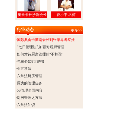
奥食卡长沙副会长
夏小平 名师
林福东
行业动态
更多>>
·国际奥食卡湖南会长到张家界考察娃..
·"七日管理法",加强对后厨管理
·如何对待厨房管理的“不和谐”
·包厨必知8大绝招
·业五常法
·六常法厨房管理
·厨房的管理任务
·5S管理全面内容
·厨房管理之方法
·六常法知识