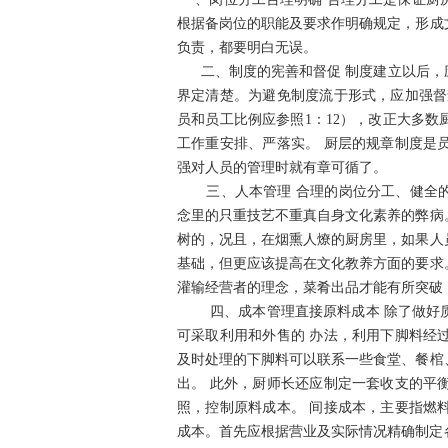
根据备岗位的职能及要求作明确规定，形成
负责，都要明白无误。
二、制度的宪善和督促 制度建立以后，
界定清楚。为避免制度流于形式，应加强督
员和员工比例应参照1：12），改正大多
工作重安排、严落实。 厨层的规章制度是
强对人员的管理时就有章可循了。
三、人本管理 合理的岗位分工、健全的
念里的只重技艺不重真自身文化素养的弊病
树的，况且，在烟熏人燎的厨房里，如果人
基础，但更应该提高在文化教养方面的要求
灌输经营者的理念，菜肴出品才能有所突破
四、成本管理直接原料成本 除了做好质
可采取利用和外售的 办法，利用下脚料经
及时处理的下脚料可以联系一些食堂、餐棺
出。 此外，厨师长还应制定一套收支的平
照，控制原料成本。 间接成本，主要指燃
成本。首先应根据营业及实际情况精确制定各