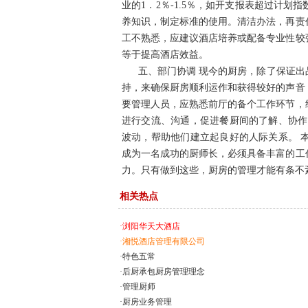
业的1．2％-1.5％，如开支报表超过计
养知识，制定标准的使用。清洁办法，再责
工不熟悉，应建议酒店培养或配备专业性较
等于提高酒店效益。
五、部门协调 现今的厨房，除了保证出
持，来确保厨房顺利运作和获得较好的声音
要管理人员，应熟悉前厅的备个工作环节，
进行交流、沟通，促进餐厨间的了解、协作
波动，帮助他们建立起良好的人际关系。 
成为一名成功的厨师长，必须具备丰富的工
力。只有做到这些，厨房的管理才能有条不
相关热点
·浏阳华天大酒店
·湘悦酒店管理有限公司
·特色五常
·后厨承包厨房管理理念
·管理厨师
·厨房业务管理