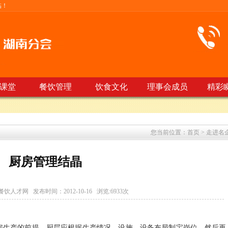
临！
课堂
餐饮管理
饮食文化
理事会成员
精彩
您当前位置：首页 > 走进名
厨房管理结晶
餐饮人才网
发布时间：2012-10-16 浏览:6933次
房生产的前提，厨层应根据生产情况、设施、设备布局制宝岗位，然后再