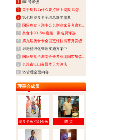
1
001号米饭
2
关于厨师为什么要持证上岗|厨师怎..
3
第七届奥食卡全球总颁奖盛典
4
国际奥食卡湖南会长到张家界考察娃..
5
奥食卡2O15年度第一期名厨评选..
6
第九届奥食卡全国烹饪技能普升竞级..
7
厨房精细化管理实施方案中
8
国际奥食卡湖南会长考察浏阳市餐饮..
9
长沙市江山帝景华天大酒店
10
5S管理全面内容
理事会成员
奥食卡长沙副会长
陈 英
林炎东