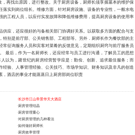
划指数，再找出原因，进行整改。关于厨房设备，厨师长须享握墓本的维护保
任落实到岗位组长。维修方面，针对厨房设施、设备的专业性，一般水电
强的工程人员，以应付实发故障和降低维修费用，提高厨房设备的使用率
品供应，还应很好的与备相关部门协调好关系。以获取多方面的配合与支
，特别是前厅部、公关销售部、工程部等。另外．厨师长作为餐饮部的主
经常征询服务人员和宾客对菜肴的反馈意见，定期组织厨窍与前厅服务员
。 最后，作为一名厨师长，还应经常与员工进行沟通，了解员工的思想
本人以为，躇世纪的厨房经营暂学应是：勤俭、创新、追求最佳服务；而
作经验、人事管理经验、公关技巧、市场学知识、财务知识及非凡的创造
紊，酒店的事业才能蒸蒸日上厨房部岗位职责
·长沙市江山帝景华天大酒店
·厨房管理结晶
·厨房管理重心
·对厨房管理的几种看法
·如何做好厨师长
·厨房效率管理